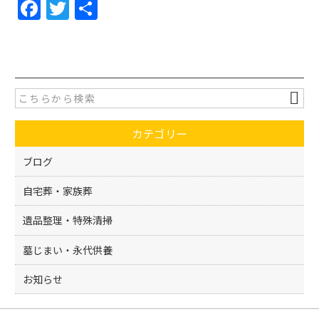
F
T
共
a
w
有
c
itt
e
er
b
o
カテゴリー
o
k
ブログ
自宅葬・家族葬
遺品整理・特殊清掃
墓じまい・永代供養
お知らせ