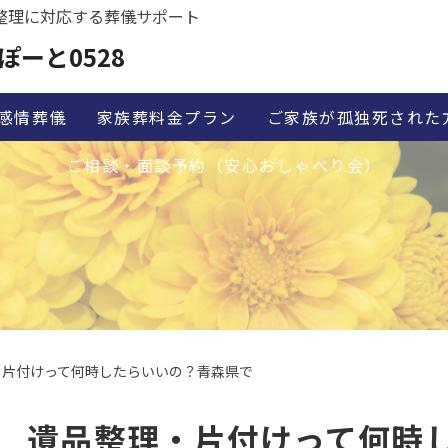
整理に対応する葬儀サポート
ぽーと0528
感情葬儀
家族葬料金プラン
ご家族が孤独死された
ご相談・面談予約（安心おしゃべり会）
・片付けって何時したらいいの？青森県で
遺品整理・片付けって何時