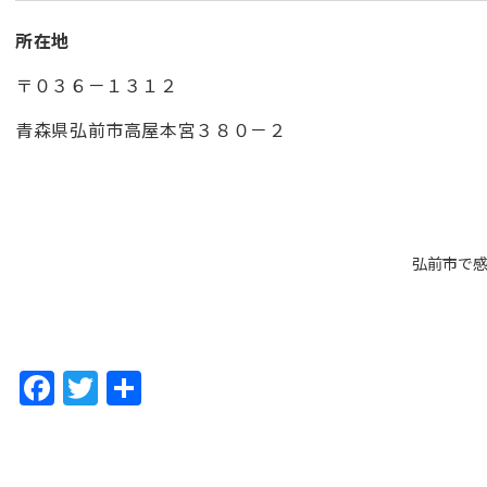
所在地
〒０３６－１３１２
青森県弘前市高屋本宮３８０－２
弘前市で感
F
T
共
a
w
有
c
itt