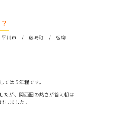
の？
 平川市 / 藤崎町 / 板柳
しては５年程です。
したが、関西圏の熱さが答え朝は
出しました。