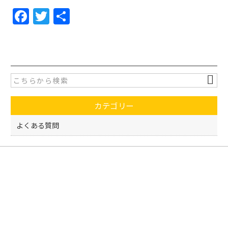
F
T
共
a
w
有
c
itt
e
er
b
o
カテゴリー
o
k
よくある質問