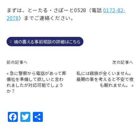
まずは、とーたる・さぽーと0528（電話
0172-82-
2078
）までご連絡ください。
魂の震える事前相談の詳細はこちら
前の記事へ
次の記事へ
«
急に警察から電話があって葬
私には親族が全くいません。
儀社を準備して欲しいと言わ
最期の事を考えると不安で夜
れましたが対応可能でしょう
も眠れません。
»
か？
F
T
共
a
w
有
c
itt