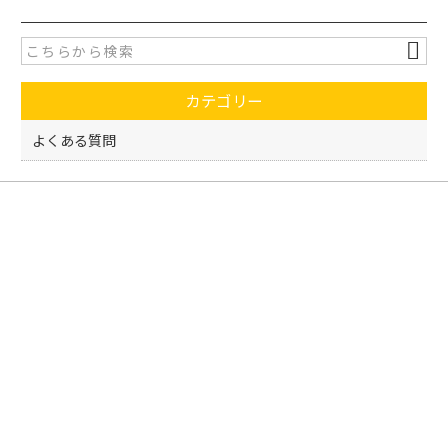
e
er
b
o
カテゴリー
o
k
よくある質問