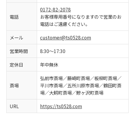
0172-82-2078
電話
お客様専用番号になりますので営業のお
電話はご遠慮ください。
メール
customer@ts0528.com
営業時間
8:30～17:30
定休日
年中無休
弘前市斎場／藤崎町斎場／板柳町斎場／
斎場
平川市斎場／五所川原市斎場／鶴田町斎
場／大鰐町斎場／鰺ヶ沢町斎場
URL
https://ts0528.com