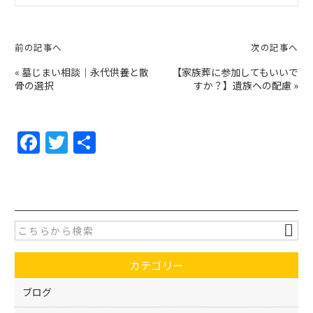
前の記事へ
次の記事へ
«
墓じまい相談│永代供養と散
【家族葬に参加してもいいで
骨の選択
すか？】遺族への配慮
»
F
T
共
a
w
有
c
itt
e
er
b
o
カテゴリー
o
k
ブログ