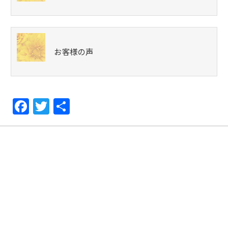
お客様の声
F
T
共
a
w
有
c
itt
e
er
b
o
o
k