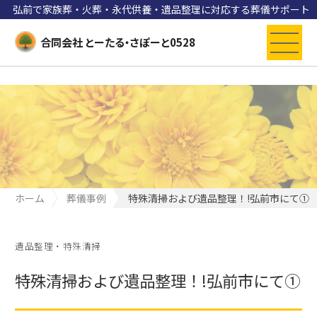
弘前で家族葬・火葬・永代供養・遺品整理に対応する葬儀サポート
合同会社 とーたる・さぽーと0528
ホーム
葬儀事例
特殊清掃および遺品整理！!弘前市にて①
遺品整理・特殊清掃
特殊清掃および遺品整理！!弘前市にて①