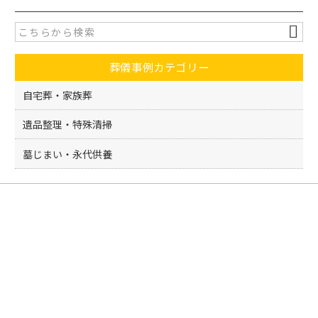
e
er
b
o
葬儀事例カテゴリー
o
k
自宅葬・家族葬
遺品整理・特殊清掃
墓じまい・永代供養