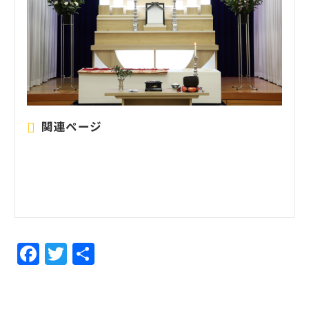
関連ページ
F
T
共
a
w
有
c
itt