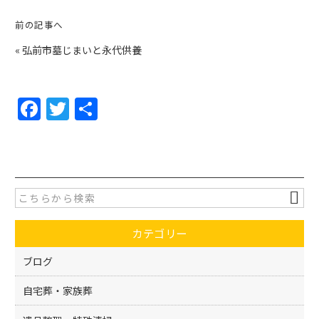
前の記事へ
«
弘前市墓じまいと永代供養
F
T
共
a
w
有
c
itt
e
er
b
o
カテゴリー
o
k
ブログ
自宅葬・家族葬