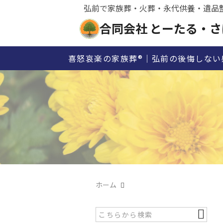
弘前で家族葬・火葬・永代供養・遺品
合同会社 とーたる・さ
喜怒哀楽の家族葬®｜弘前の後悔しない
ホーム