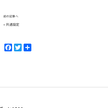
前の記事へ
«
共通設定
F
T
共
a
w
有
c
itt
e
er
b
o
o
k