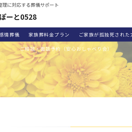
整理に対応する葬儀サポート
ぽーと0528
感情葬儀
家族葬料金プラン
ご家族が孤独死された
ご相談・面談予約（安心おしゃべり会）