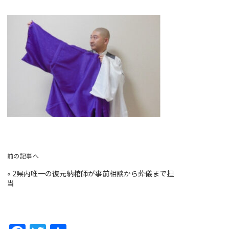
前の記事へ
«
2県内唯一の復元納棺師が事前相談から葬儀まで担
当