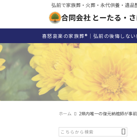
弘前で家族葬・火葬・永代供養・遺品
合同会社 とーたる・さ
喜怒哀楽の家族葬®｜弘前の後悔しない
ホーム
2県内唯一の復元納棺師が事