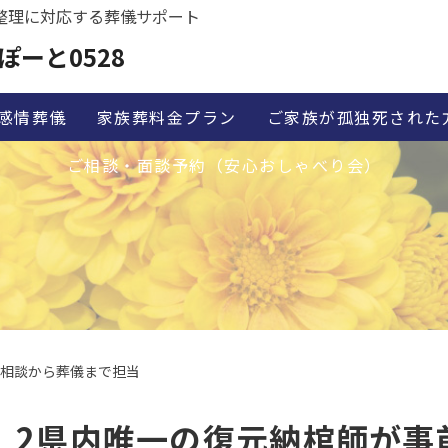
整理に対応する葬儀サポート
ぽーと0528
感情葬儀
家族葬料金プラン
ご家族が孤独死された
ご相談・面談予約（安心おしゃべり会）
前相談から葬儀まで担当
2県内唯一の復元納棺師が